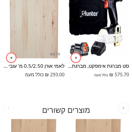
18 ממ
סט מברגת אימפקט, מברגת פוטר 12V עם זוג סוללות 1.5Ah ותיק בד
לאמי אורן 0.5/2.50 מ' עובי 18 מ"מ
575.70
₪
293.00
₪
כולל מעמ
כולל מעמ
מוצרים קשורים