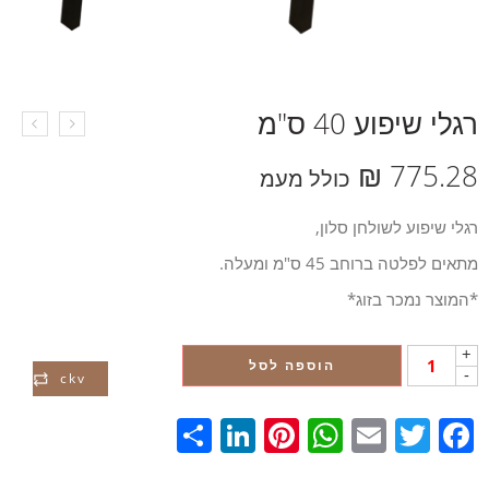
רגלי שיפוע 40 ס"מ
₪
775.28
כולל מעמ
רגלי שיפוע לשולחן סלון,
מתאים לפלטה ברוחב 45 ס"מ ומעלה.
*המוצר נמכר בזוג*
+
הוספה לסל
-
ckv
LinkedIn
Share
Pinterest
WhatsApp
Email
Twitter
Facebook