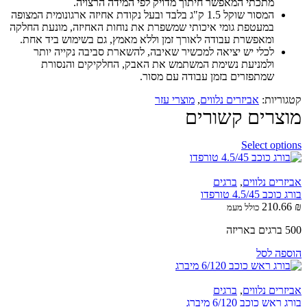
מתכתי המאפשר חיתוך מדויק לפי המידה הרצויה.
המסור שוקל 1.5 ק"ג בלבד ובעל נקודת אחיזה ארגונומית המצופה
במעטפת גומי איכותי שמשפרת את נוחות האחיזה, מונעת החלקה
ומאפשרת עבודה לאורך זמן וללא מאמץ, גם בשימוש ביד אחת.
לכלי יש יציאה למכשיר שאיבה, להשארת סביבה נקייה יותר
ולמניעת נשימת המשתמש את האבק, החלקיקים והנסורת
שמתפזרים בזמן עבודה עם מסור.
קטגוריות:
אביזרים נלווים
,
מוצרי עזר
מוצרים קשורים
Select options
אביזרים נלווים
,
ברגים
בורג כוכב 4.5/45 טורפדו
210.66
₪
כולל מעמ
500 ברגים באריזה
הוספה לסל
אביזרים נלווים
,
ברגים
בורג ראש כוכב 6/120 מיברג