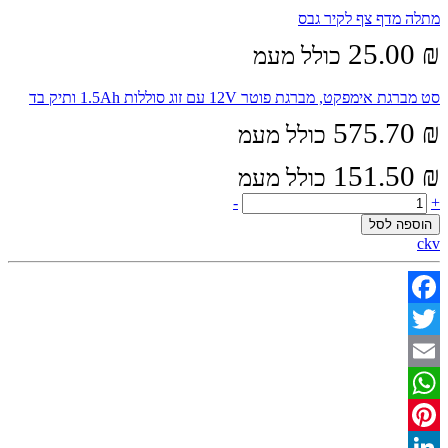
מתלה מדף צף לקיר גבס
25.00
₪
כולל מעמ
סט מברגת אימפקט, מברגת פוטר 12V עם זוג סוללות 1.5Ah ותיק בד
575.70
₪
כולל מעמ
151.50
₪
כולל מעמ
מסור
-
+
אנכי
הוספה לסל
עם
ckv
שחרור
מהיר
500W
quantity
Facebook
Twitter
Email
WhatsApp
Pinterest