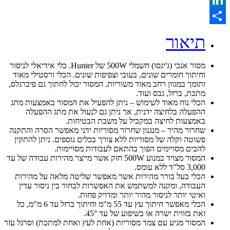
LinkedIn
Share
תיאור
מסור אנכי (ג'יגסו) חשמלי 500W של Hunter. כלי אידיאלי לניסור
וחיתוך חומרים שונים, בעובי וצפיפות שונים. הכלי ורסטילי מאוד
ותומך במגוון רחב מאוד משוריות. המסור יכול לחתוך גם פיברגלס,
מתכת, ברזל, גבס ועוד.
הכלי נוח מאוד לשימוש – ניתן להפעיל את המסור באמצעות מתג
ההפעלה בלחיצה ידנית, אך ניתן גם לנעול את מתג ההפעלה
באמצעות לחיצה במקביל על משבת הבטיחות.
שחרור מהיר – מנגנון שחרור מסוריות ידני מאפשר הסרה והתקנה
פשוטה וקלה של מסוריות ללא צורך בכלים נוספים. ניתן להתקין
להבים מסויימים הפוך בהתאם לעבודות מסויימות.
המסור מצויד במנוע 500W חזק אשר מייצר מהירות עבודה של עד
3,000 סל"ד ללא עומס.
הכלי בעל בורר מהירות אשר מאפשר שליטה מלאה על מהירות
העבודה, ומקנה למשתמש את האפשרות לבחור בין ניסור עדין
ואיטי יותר לניסור מהיר יותר ומדויק פחות.
הכלי מאפשר חיתוך עץ עד 55 מ"מ וחיתוך ברזל עד 6 מ"מ, כל
זאת בזווית ישרה או בשיפוע של עד 45°.
המסור מגיע עם צמד מסוריות (אחת לעץ ואחת למתכת) וסרגל עזר