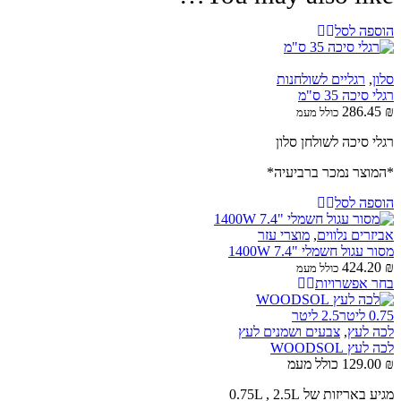
הוספה לסל
סלון
,
רגליים לשולחנות
רגלי סיכה 35 ס"מ
286.45
₪
כולל מעמ
רגלי סיכה לשולחן סלון
*המוצר נמכר ברביעיה*
הוספה לסל
אביזרים נלווים
,
מוצרי עזר
מסור עגול חשמלי "7.4 1400W
424.20
₪
כולל מעמ
בחר אפשרויות
0.75 ליטר
2.5 ליטר
לכה לעץ
,
צבעים ושמנים לעץ
לכה לעץ WOODSOL
₪
129.00
כולל מעמ
מגיע באריזות של 0.75L , 2.5L