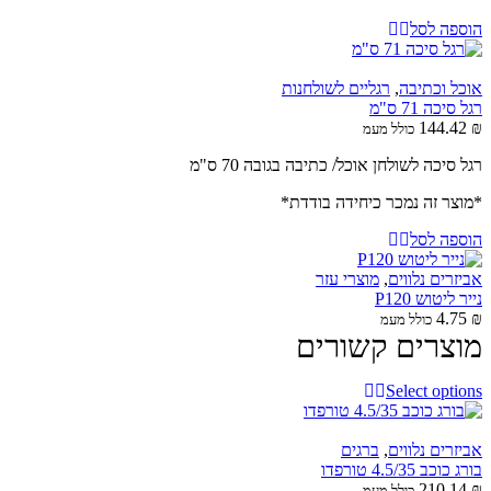
הוספה לסל
אוכל וכתיבה
,
רגליים לשולחנות
רגל סיכה 71 ס"מ
144.42
₪
כולל מעמ
רגל סיכה לשולחן אוכל/ כתיבה בגובה 70 ס"מ
*מוצר זה נמכר כיחידה בודדת*
הוספה לסל
אביזרים נלווים
,
מוצרי עזר
נייר ליטוש P120
4.75
₪
כולל מעמ
מוצרים קשורים
Select options
אביזרים נלווים
,
ברגים
בורג כוכב 4.5/35 טורפדו
210.14
₪
כולל מעמ