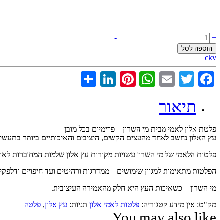
-
+
הוספה לסל
ckv
LinkedIn
Share
Pinterest
WhatsApp
Email
Twitter
Facebook
תיאור
פלטת אלון לאמי מבית מי השרון – פרימיום בכל מובן
עץ האלון נחשב לאחד מהעצים הקשים, היציבים והאיכותיים ביותר בתעשי
פלטות הלאמי של מי השרון עשויות מקורות עץ אלון שלמות המחוברות לאור
הפלטות מתאימות למגוון שימושים – ממדרגות ורהיטים ועד חיפויים ודלפקים 
מי השרון – כשאיכות העץ היא חלק מהאמירה העיצובית.
מק"ט:
אין מידע
קטגוריה:
פלטות לאמי אלון
תגיות:
עץ אלון
,
פלטה
You may also like…