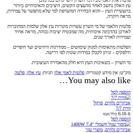
פלטת אלון לאמי מבית מי השרון – פרימיום בכל מובן
עץ האלון נחשב לאחד מהעצים הקשים, היציבים והאיכותיים ביותר
בתעשיית העץ – והוא הבחירה המועדפת למי שלא מתפשר על עמידות,
מראה ויוקרה.
פלטות הלאמי של מי השרון עשויות מקורות עץ אלון שלמות המחוברות
לאורכן בהדבקה איכותית, מה שמבטיח יציבות גבוהה, מראה אחיד
ועמידות לאורך שנים.
הפלטות מתאימות למגוון שימושים – ממדרגות ורהיטים ועד חיפויים
ודלפקים – וניתן לקבלן במידות שונות לפי דרישה.
מי השרון – כשאיכות העץ היא חלק מהאמירה העיצובית.
מק"ט:
אין מידע
קטגוריה:
פלטות לאמי אלון
תגיות:
עץ אלון
,
פלטה
You may also like…
הוספה לסל
אביזרים נלווים
,
פרזול
זווית 7/7
6.16
₪
כולל מעמ
הוספה לסל
אביזרים נלווים
,
מוצרי עזר