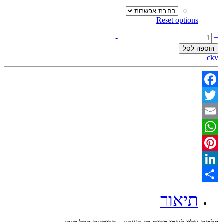
Reset options
לאמי
-
+
אלון
הוספה לסל
0.33/1.20
ckv
מ'
עובי
20
מ"מ
Facebook
quantity
Twitter
Email
WhatsApp
Pinterest
LinkedIn
Share
תיאור