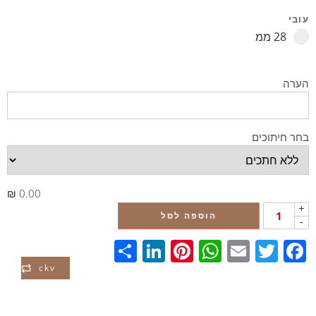
עובי
28 ממ
הערה
בחר חיתוכים
0.00 ₪
+
הוספה לסל
-
LinkedIn
Share
Pinterest
WhatsApp
Email
Twitter
Facebook
ckv