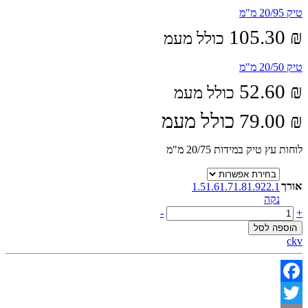
טיק 20/95 מ"מ
105.30
₪
כולל מעמ
טיק 20/50 מ"מ
52.60
₪
כולל מעמ
₪
79.00
כולל מעמ
לוחות עץ טיק במידות 20/75 מ"מ
אורך
1.5
1.6
1.7
1.8
1.9
2
2.1
נקה
טיק
-
+
20/75
הוספה לסל
מ"מ
ckv
quantity
Facebook