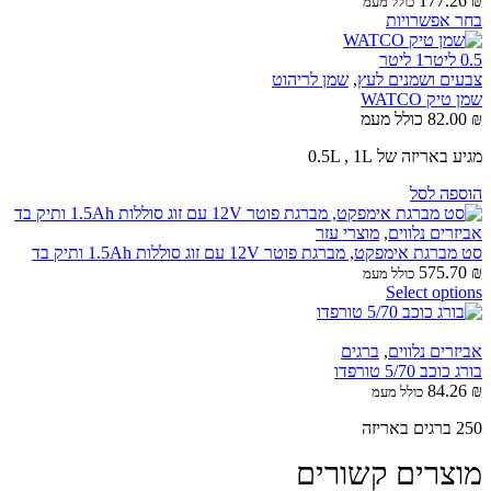
177.26
₪
כולל מעמ
בחר אפשרויות
0.5 ליטר
1 ליטר
צבעים ושמנים לעץ
,
שמן לריהוט
שמן טיק WATCO
₪
82.00
כולל מעמ
מגיע באריזה של 0.5L , 1L
הוספה לסל
אביזרים נלווים
,
מוצרי עזר
סט מברגת אימפקט, מברגת פוטר 12V עם זוג סוללות 1.5Ah ותיק בד
575.70
₪
כולל מעמ
Select options
אביזרים נלווים
,
ברגים
בורג כוכב 5/70 טורפדו
84.26
₪
כולל מעמ
250 ברגים באריזה
מוצרים קשורים