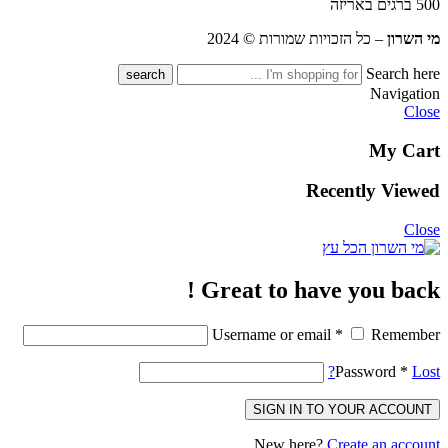
500 ברגים באריזה
מי השרון
– כל הזכויות שמורות © 2024
Search here
Navigation
Close
My Cart
Recently Viewed
Close
Great to have you back !
Username or email
*
Remember
Password
*
Lost?
SIGN IN TO YOUR ACCOUNT
New here?
Create an account