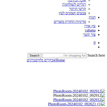
אוכל וכתיבה
רגליים לשולחנות
קרשי חיתוך
צבעים ושמנים לעץ
חנות
מדיניות החזרת מוצרים
עץ אורן
cabana
צור קשר
0
Search here
Search
בורג ראש כוכב 6/100 מיברג
Home
אביזרים נלווים
ברגים