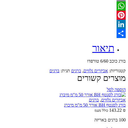
Email
WhatsApp
Pinterest
LinkedIn
Share
תיאור
בורג כוכב 6/60 טורפדו
קטגוריות:
אביזרים נלווים
,
ברגים
תגית:
ברגים
מוצרים קשורים
הוספה לסל
אביזרים נלווים
,
ברגים
בורג לסנטף BH אורך 50 מ"מ מיברג
143.22
₪
כולל מעמ
100 ברגים באריזה