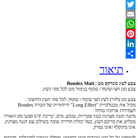
Facebook
Twitter
Email
WhatsApp
Pinterest
LinkedIn
Share
תיאור
צבע לעץ בונדקס מט
|
Bondex Matt
צבע מגן חצי-שקוף / שקוף בגימור מט לכל סוגי העץ.
צבע מגן (לזור) לעץ חצי שקוף / שקוף, לכל סוגי העץ החיצוני.
מכיל את טכנולוגיית "Long Effect" הייחודית של חברת Bondex
לעמידות ארוכת טווח!
מקנה הגנה מצוינת כנגד פטריות, עובש, מים, קרינת UV ופגעי מזג האוויר.
מבליט את מרקם העץ, בעל יכולת חדירה טובה בשילוב עם הגנה מצוינת.
אינו מתקלף ואינו נסדק.
לשימוש על כל סוגי עבודות העץ החיצוני, מומלץ בעיקר לפרגולות, חזיתות