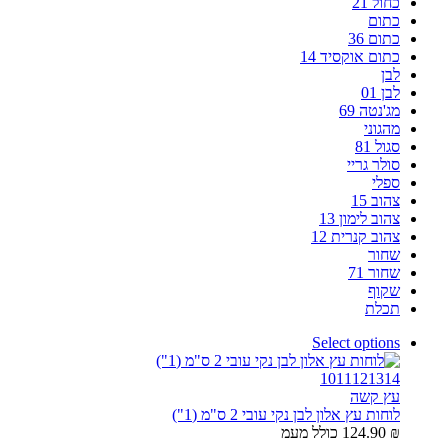
כחול 21
כתום
כתום 36
כתום אוקסיד 14
לבן
לבן 01
מג'נטה 69
מהגוני
סגול 81
סולר גריי
ספלי
צהוב 15
צהוב לימון 13
צהוב קנרית 12
שחור
שחור 71
שקוף
תכלת
Select options
10
11
12
13
14
עץ קשה
לוחות עץ אלון לבן נקי עובי 2 ס"מ (1")
₪
124.90
כולל מעמ