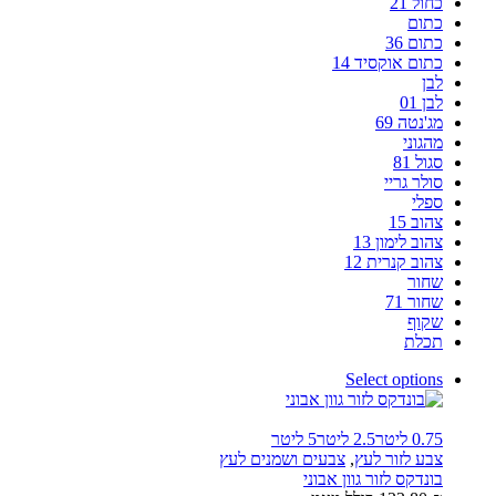
כחול 21
כתום
כתום 36
כתום אוקסיד 14
לבן
לבן 01
מג'נטה 69
מהגוני
סגול 81
סולר גריי
ספלי
צהוב 15
צהוב לימון 13
צהוב קנרית 12
שחור
שחור 71
שקוף
תכלת
Select options
0.75 ליטר
2.5 ליטר
5 ליטר
צבע לזור לעץ
,
צבעים ושמנים לעץ
בונדקס לזור גוון אבוני