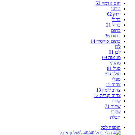
חום אדמה 53
טבעי
ירוק 62
כחול
כחול 21
כתום
כתום 36
כתום אוקסיד 14
לבן
לבן 01
מג'נטה 69
מהגוני
סגול 81
סולר גריי
ספלי
צהוב 15
צהוב לימון 13
צהוב קנרית 12
שחור
שחור 71
שקוף
תכלת
הוספה לסל