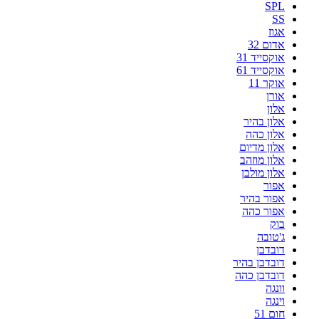
SPL
SS
אגוז
אדום 32
אוקסייד 31
אוקסייד 61
אוקר 11
אורן
אלון
אלון בהיר
אלון כהה
אלון מדיום
אלון מוזהב
אלון מולבן
אפור
אפור בהיר
אפור כהה
בוק
ג'טובה
דובדבן
דובדבן בהיר
דובדבן כהה
וונגה
וינגה
חום 51