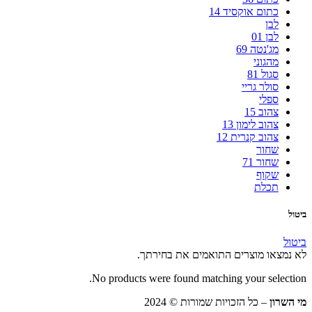
כתום אוקסיד 14
לבן
לבן 01
מג'נטה 69
מהגוני
סגול 81
סולר גריי
ספלי
צהוב 15
צהוב לימון 13
צהוב קנרית 12
שחור
שחור 71
שקוף
תכלת
ביטול
ביטול
לא נמצאו מוצרים התואמים את בחירתך.
No products were found matching your selection.
מי השרון
– כל הזכויות שמורות © 2024