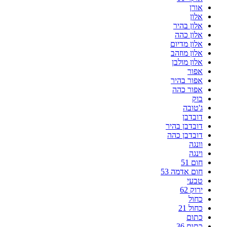
אורן
אלון
אלון בהיר
אלון כהה
אלון מדיום
אלון מוזהב
אלון מולבן
אפור
אפור בהיר
אפור כהה
בוק
ג'טובה
דובדבן
דובדבן בהיר
דובדבן כהה
וונגה
וינגה
חום 51
חום אדמה 53
טבעי
ירוק 62
כחול
כחול 21
כתום
כתום 36