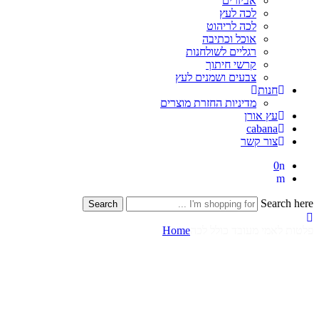
אביזרים
לכה לעץ
לכה לריהוט
אוכל וכתיבה
רגליים לשולחנות
קרשי חיתוך
צבעים ושמנים לעץ
חנות
מדיניות החזרת מוצרים
עץ אורן
cabana
צור קשר
0
Search here
Search
פלטות לאמי מעובד כולל לכה
Home