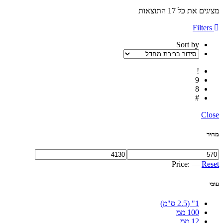
מציגים את כל ⁦17⁩ התוצאות
Filters
Sort by
Close
מחיר
Price:
—
Reset
עובי
1" (2.5 ס"מ)
100 ממ
12 ממ