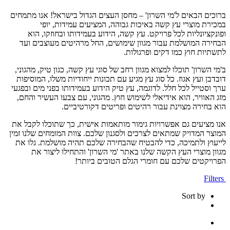
ברוכים הבאים ל'מי השרון' – מחסן העצים הגדול בישראל! אנו מתמחים
במכירת מוצרי עץ קשה באיכות גבוהה, המציעים עמידות, יופי
ופונקציונליות לכל פרויקט. עץ קשה, הידוע בעמידותו ובחוזקו, הוא
הבחירה המושלמת עבור מגוון שימושים, החל מרהיטים מעוצבים ועד
לתשתיות חוץ כמו דקים ופרגולות.
ב'מי השרון' תוכלו למצוא מגוון רחב של סוגי עץ קשה, כגון טיק, מהגוני,
דובדבן ועץ אגוז. כל סוג עץ מגיע עם תכונות ייחודיות משלו, המוסיפות
ערך וסטייל לכל חלל. לדוגמה, עץ טיק הידוע בעמידותו בפני מים ובפגעי
מזג האוויר, הוא אידיאלי לשימוש חוץ. מהגוני, עם צבעו העשיר והחם,
הוא בחירה מצוינת עבור רהיטים ופריטים דקורטיביים.
אנו מציעים גם אפשרויות גימור מותאמות אישית, כך שתוכלו לקבל את
המוצר המדויק שמתאים לצרכים ולסגנון שלכם. צוות המומחים שלנו זמין
לייעוץ ולתמיכה, כדי להבטיח שהבחירה שלכם תהיה מושלמת. גלו את
מגוון מוצרי העץ הקשה שלנו באתר 'מי השרון' והתחילו ליצור את
הפרויקטים שלכם עם חומרי הגלם הטובים ביותר!
Filters
Sort by