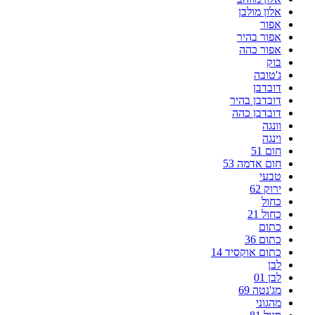
אלון מולבן
אפור
אפור בהיר
אפור כהה
בוק
ג'טובה
דובדבן
דובדבן בהיר
דובדבן כהה
וונגה
וינגה
חום 51
חום אדמה 53
טבעי
ירוק 62
כחול
כחול 21
כתום
כתום 36
כתום אוקסיד 14
לבן
לבן 01
מג'נטה 69
מהגוני