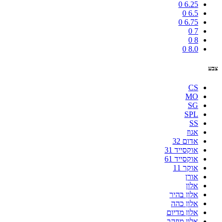
0
6.25
0
6.5
0
6.75
0
7
0
8
0
8.0
צבע
CS
MO
SG
SPL
SS
אגוז
אדום 32
אוקסייד 31
אוקסייד 61
אוקר 11
אורן
אלון
אלון בהיר
אלון כהה
אלון מדיום
אלון מוזהב