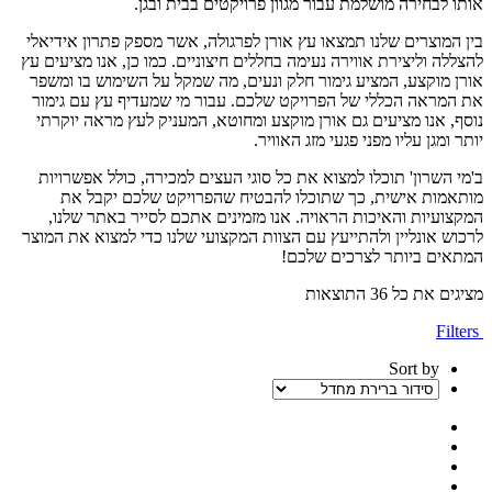
אותו לבחירה מושלמת עבור מגוון פרויקטים בבית ובגן.
בין המוצרים שלנו תמצאו עץ אורן לפרגולה, אשר מספק פתרון אידיאלי
להצללה וליצירת אווירה נעימה בחללים חיצוניים. כמו כן, אנו מציעים עץ
אורן מוקצע, המציע גימור חלק ונעים, מה שמקל על השימוש בו ומשפר
את המראה הכללי של הפרויקט שלכם. עבור מי שמעדיף עץ עם גימור
נוסף, אנו מציעים גם אורן מוקצע ומחוטא, המעניק לעץ מראה יוקרתי
יותר ומגן עליו מפני פגעי מזג האוויר.
ב'מי השרון' תוכלו למצוא את כל סוגי העצים למכירה, כולל אפשרויות
מותאמות אישית, כך שתוכלו להבטיח שהפרויקט שלכם יקבל את
המקצועיות והאיכות הראויה. אנו מזמינים אתכם לסייר באתר שלנו,
לרכוש אונליין ולהתייעץ עם הצוות המקצועי שלנו כדי למצוא את המוצר
המתאים ביותר לצרכים שלכם!
מציגים את כל ⁦36⁩ התוצאות
Filters
Sort by