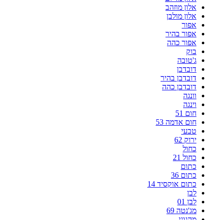
אלון מוזהב
אלון מולבן
אפור
אפור בהיר
אפור כהה
בוק
ג'טובה
דובדבן
דובדבן בהיר
דובדבן כהה
וונגה
וינגה
חום 51
חום אדמה 53
טבעי
ירוק 62
כחול
כחול 21
כתום
כתום 36
כתום אוקסיד 14
לבן
לבן 01
מג'נטה 69
מהגוני