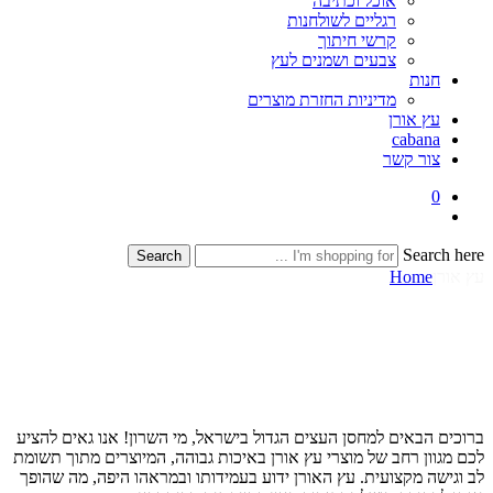
אוכל וכתיבה
רגליים לשולחנות
קרשי חיתוך
צבעים ושמנים לעץ
חנות
מדיניות החזרת מוצרים
עץ אורן
cabana
צור קשר
0
Search here
Search
עץ אורן
Home
ברוכים הבאים למחסן העצים הגדול בישראל, מי השרון! אנו גאים להציע
לכם מגוון רחב של מוצרי עץ אורן באיכות גבוהה, המיוצרים מתוך תשומת
לב וגישה מקצועית. עץ האורן ידוע בעמידותו ובמראהו היפה, מה שהופך